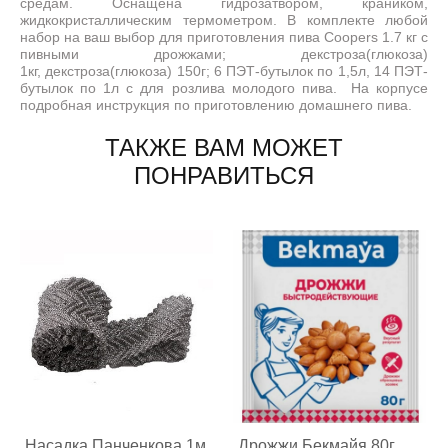
средам. Оснащена гидрозатвором, краником,
жидкокристаллическим термометром. В комплекте любой
набор на ваш выбор для приготовления пива Coopers 1.7 кг с
пивными дрожжами; декстроза(глюкоза)
1кг, декстроза(глюкоза) 150г; 6 ПЭТ-бутылок по 1,5л, 14 ПЭТ-
бутылок по 1л с для розлива молодого пива. На корпусе
подробная инструкция по приготовлению домашнего пива.
ТАКЖЕ ВАМ МОЖЕТ
ПОНРАВИТЬСЯ
Насадка Панченкова 1м
Дрожжи Бекмайя 80г