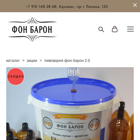
+7 910 148 28 68; Арзамас, пр-т Ленина, 133
каталог
>
акции
>
пивоварня фон барон 2.0
СКИДКА