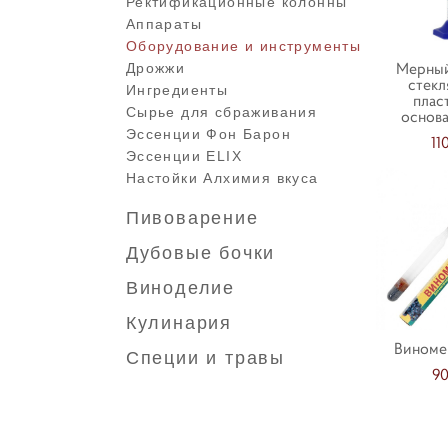
Ректификационные колонны
Аппараты
Оборудование и инструменты
Мерны
Дрожжи
стекл
Ингредиенты
плас
Сырье для сбраживания
основ
Эссенции Фон Барон
11
Эссенции ELIX
Настойки Алхимия вкуса
Пивоварение
Дубовые бочки
Виноделие
Кулинария
Виноме
Специи и травы
90