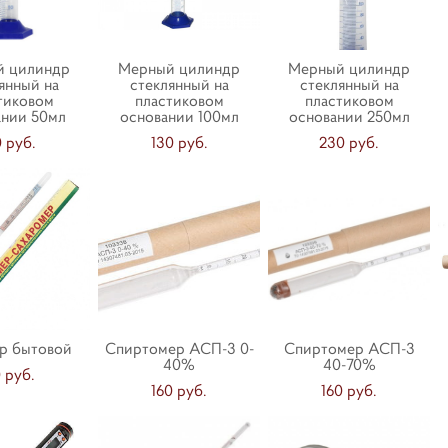
й цилиндр
Мерный цилиндр
Мерный цилиндр
янный на
стеклянный на
стеклянный на
тиковом
пластиковом
пластиковом
ании 50мл
основании 100мл
основании 250мл
0 pуб.
130 pуб.
230 pуб.
р бытовой
Спиртомер АСП-3 0-
Спиртомер АСП-3
40%
40-70%
 pуб.
160 pуб.
160 pуб.