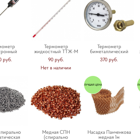
мометр
Термометр
Термометр
тронный
жидкостный ТТЖ-М
биметаллический
0 pуб.
90 pуб.
370 pуб.
Нет в наличии
ЛУЧШАЯ ЦЕНА
Л
спирально
Медная СПН
Насадка Панченкова
атическая
(спирально
медная 1м