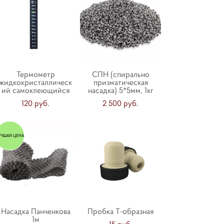
Термометр
СПН (спирально
жидкокристаллическ
призматическая
ий самоклеющийся
насадка) 5*5мм, 1кг
120 pуб.
2 500 pуб.
УЧШАЯ ЦЕНА
Насадка Панченкова
Пробка Т-образная
1м