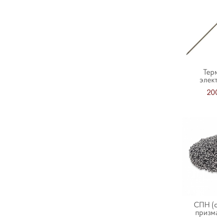
Тер
элек
20
СПН (
призм