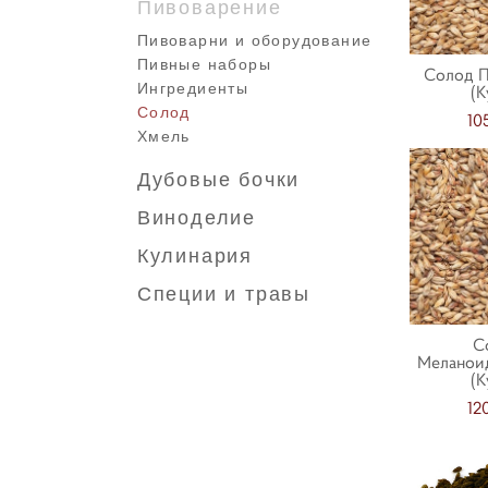
Пивоварение
Пивоварни и оборудование
Пивные наборы
Солод П
Ингредиенты
(К
Солод
10
Хмель
Дубовые бочки
Виноделие
Кулинария
Специи и травы
С
Меланоид
(К
12