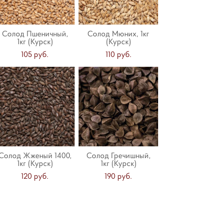
Солод Пшеничный,
Солод Мюних, 1кг
1кг (Курск)
(Курск)
105 pуб.
110 pуб.
Солод Жженый 1400,
Солод Гречишный,
1кг (Курск)
1кг (Курск)
120 pуб.
190 pуб.