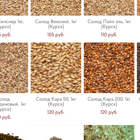
илснер 1кг,
Солод Венский, 1кг
Солод Пэйл эль, 1кг
урск)
(Курск)
(Курск)
5 pуб.
105 pуб.
110 pуб.
олод
Солод Кара 50, 1кг
Солод Кара 200, 1кг
иновый, 1кг
(Курск)
(Курск)
урск)
120 pуб.
120 pуб.
0 pуб.