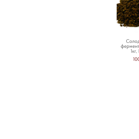
Соло
фермен
1кг,
10