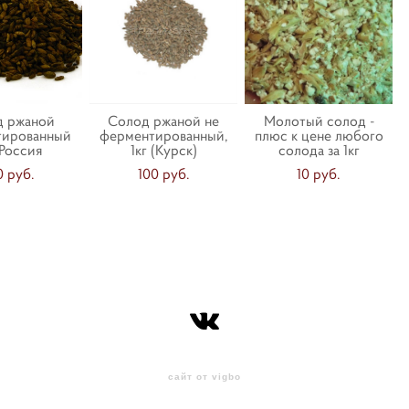
д ржаной
Солод ржаной не
Молотый солод -
тированный
ферментированный,
плюс к цене любого
 Россия
1кг (Курск)
солода за 1кг
0 pуб.
100 pуб.
10 pуб.
сайт от vigbo