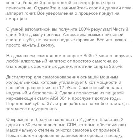
кнопки. Управляйте перегонкой со смартфона через
приложение. Отдыхайте и занимайтесь своими делами пока
аппарат гонит. Все уведомления о процессе придут на
смартфон.
С умной автоматикой вы получите 100% результат! Чистый
спирт 96,6 даже у новичка. Автоматика выжмет питьевой
спирт из куба, не пустив вредные фракции. Все что нужно —
просто нажать 1 кнопку.
На домашнем самогонном аппарате Вейн 7 можно получить
любой алкогольный напиток: от простого самогона до
благородных ароматных дистиллятов или спирта 96,6%.
Дистиллятор для самогоноварения оснащен мощным
холодильником, который утилизирует 6 кВт мощности и
способен разгоняться до 12 л/час. Самогонный аппарат
надежный и безопасный. Сделан полностью из пищевой
нержавеющей стали AISI 304 и прослужит долгие годы.
Перегонный куб на 37 литров работает на любых плитах, в
том числе индукционных.
Современная бражная колонна на 2 дюйма. В составе 2
царги по 50 см заполненные СПН, которые обеспечивают
максимальную степень очистки самогона от примесей.
Новая система орошения равномерно орошает насадку,